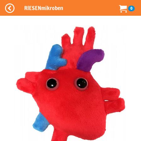
RIESENmikroben
0