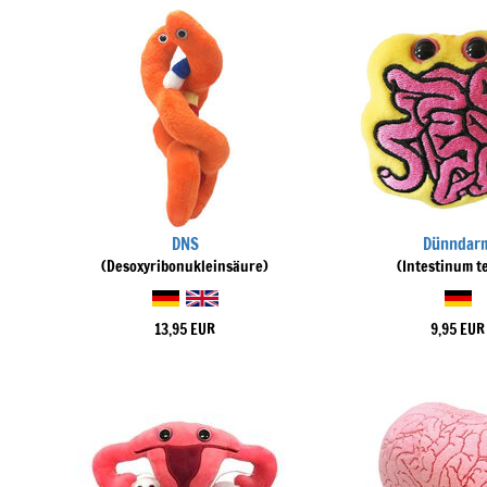
DNS
Dünndar
(Desoxyribonukleinsäure)
(Intestinum t
13,95 EUR
9,95 EUR