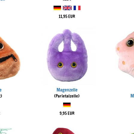
11,95 EUR
e
Magenzelle
M
t)
(Parietalzelle)
R
9,95 EUR