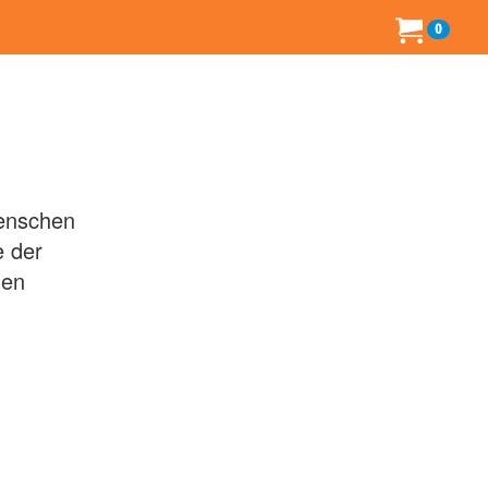
0
Menschen
e der
nen