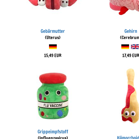
Gebärmutter
Gehirn
(Uterus)
(Cerebru
15,49 EUR
17,49 EU
Grippeimpfstoff
Hämorrhoi
(Influenzavirus)