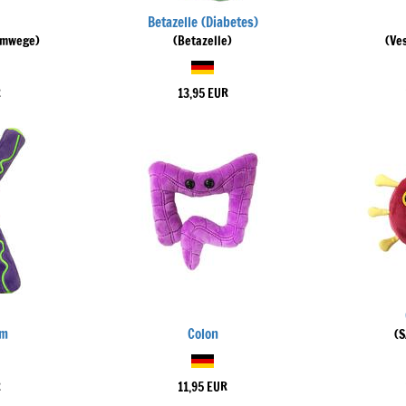
Betazelle (Diabetes)
emwege)
(Betazelle)
(Ve
R
13,95 EUR
om
Colon
(
R
11,95 EUR