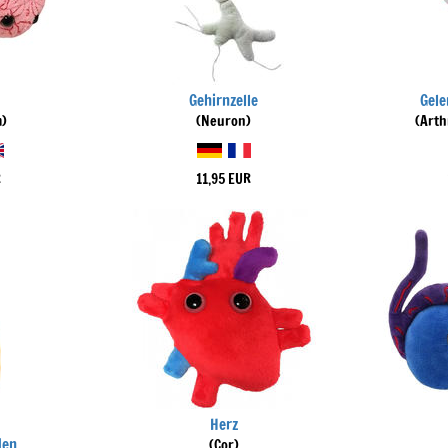
Gehirnzelle
Gel
m)
(Neuron)
(Arth
R
11,95 EUR
Herz
den
(Cor)