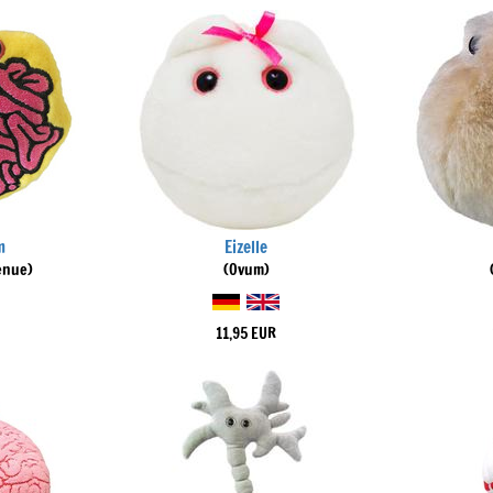
m
Eizelle
enue)
(Ovum)
11,95 EUR