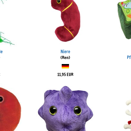
le
Niere
Pf
)
(Ren)
R
11,95 EUR