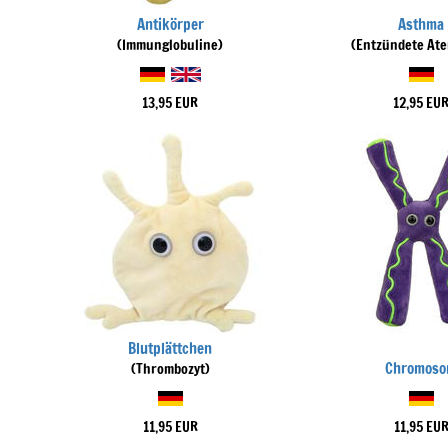
Antikörper
Asthma
(Immunglobuline)
(Entzündete At
13,95 EUR
12,95 EU
Blutplättchen
Chromos
(Thrombozyt)
11,95 EUR
11,95 EU