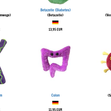
Betazelle (Diabetes)
emwege)
(Betazelle)
(Ve
R
13,95 EUR
om
Colon
(
R
11,95 EUR