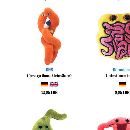
DNS
Dünndar
(Desoxyribonukleinsäure)
(Intestinum t
13,95 EUR
9,95 EUR