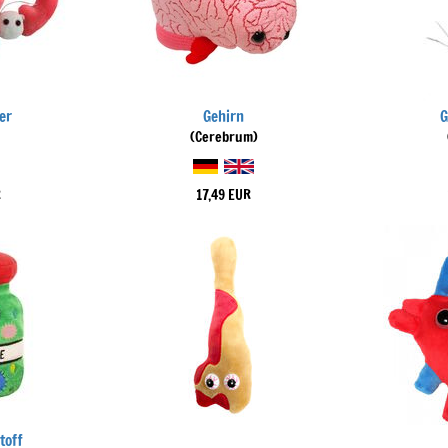
er
Gehirn
G
(Cerebrum)
R
17,49 EUR
toff