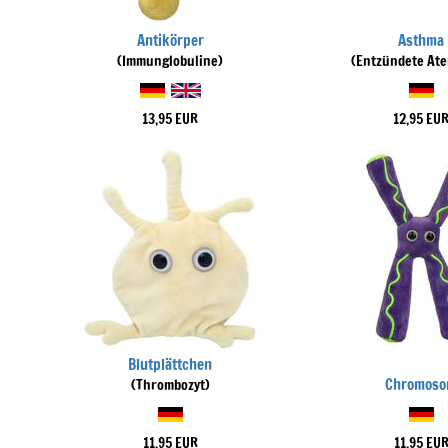
Antikörper
Asthma
(Immunglobuline)
(Entzündete At
13,95 EUR
12,95 EU
Blutplättchen
Chromos
(Thrombozyt)
11,95 EUR
11,95 EU