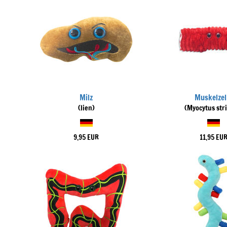
Milz
Muskelzel
(lien)
(Myocytus str
9,95 EUR
11,95 EU