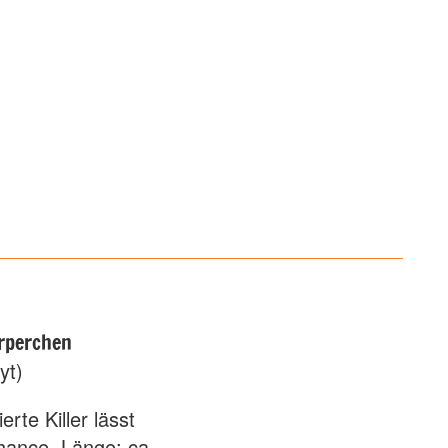
rperchen
yt)
erte Killer lässt
hance. Länge: ca.