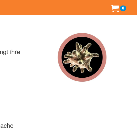
0
ngt ihre
rache