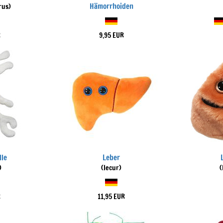
Hämorrhoiden
rus)
R
9,95 EUR
lle
Leber
)
(Iecur)
(
R
11,95 EUR