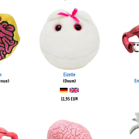
m
Eizelle
En
enue)
(Ovum)
11,95 EUR