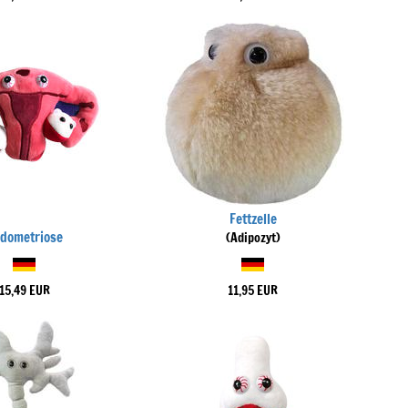
Fettzelle
dometriose
(Adipozyt)
15,49 EUR
11,95 EUR