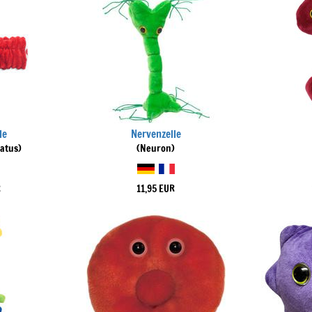
le
Nervenzelle
iatus)
(Neuron)
R
11,95 EUR