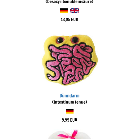
(Desoxyribonukleinsäure)
13,95 EUR
Dünndarm
(Intestinum tenue)
9,95 EUR