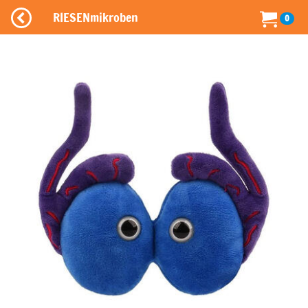
RIESENmikroben
0