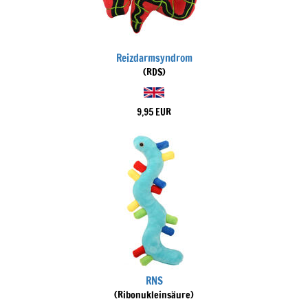
Reizdarmsyndrom
(RDS)
9,95 EUR
RNS
(Ribonukleinsäure)